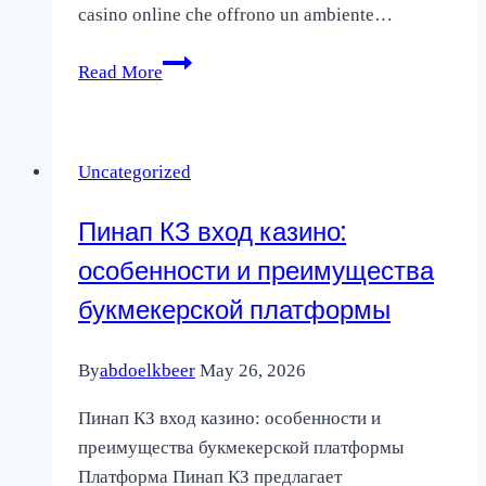
casino online che offrono un ambiente…
Strategie
Read More
per
vincere
nei
Uncategorized
casino
sicuri
Пинап КЗ вход казино:
non
особенности и преимущества
AAMS
букмекерской платформы
By
abdoelkbeer
May 26, 2026
Пинап КЗ вход казино: особенности и
преимущества букмекерской платформы
Платформа Пинап КЗ предлагает