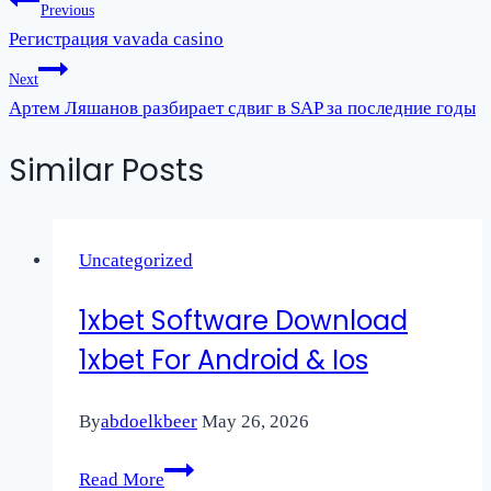
Post
Previous
Регистрация vavada casino
navigation
Next
Артем Ляшанов разбирает сдвиг в SAP за последние годы
Similar Posts
Uncategorized
1xbet Software Download
1xbet For Android & Ios
By
abdoelkbeer
May 26, 2026
1xbet
Read More