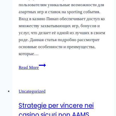
пользователям уникальные возможности для
азартных игр и ставок на sporting события.
Вход в казино Пинап обеспечивает доступ ко
множеству захватывающих игр, бонусов и
услуг, что делает её одной из лучших в своем
роде. Данная статья подробно рассмотрит
основные особенности и преимущества,
которые…
Пинап
Read More
КЗ
вход
казино:
Uncategorized
особенности
и
Strategie per vincere nei
преимущества
casino sicuri non AAMS
букмекерской