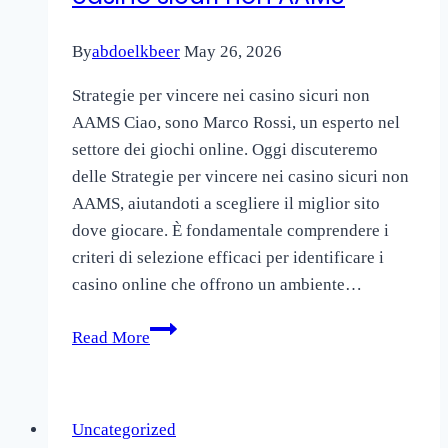
платформы
By
abdoelkbeer
May 26, 2026
Strategie per vincere nei casino sicuri non
AAMS Ciao, sono Marco Rossi, un esperto nel
settore dei giochi online. Oggi discuteremo
delle Strategie per vincere nei casino sicuri non
AAMS, aiutandoti a scegliere il miglior sito
dove giocare. È fondamentale comprendere i
criteri di selezione efficaci per identificare i
casino online che offrono un ambiente…
Strategie
Read More
per
vincere
nei
Uncategorized
casino