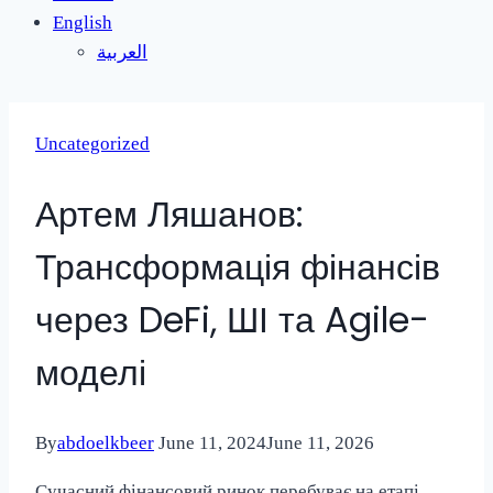
English
العربية
Uncategorized
Артем Ляшанов:
Трансформація фінансів
через DeFi, ШІ та Agile-
моделі
By
abdoelkbeer
June 11, 2024
June 11, 2026
Сучасний фінансовий ринок перебуває на етапі