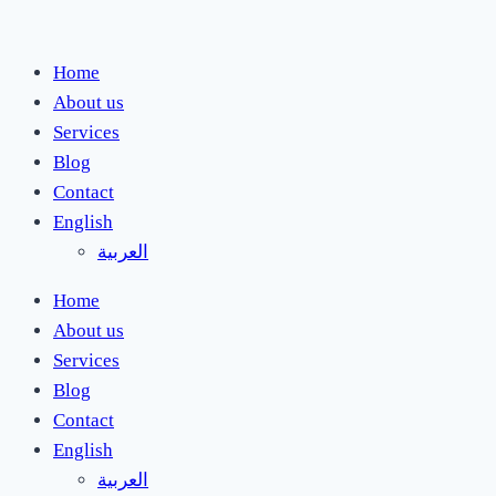
Skip
to
Home
content
About us
Services
Blog
Contact
English
العربية
Home
About us
Services
Blog
Contact
English
العربية