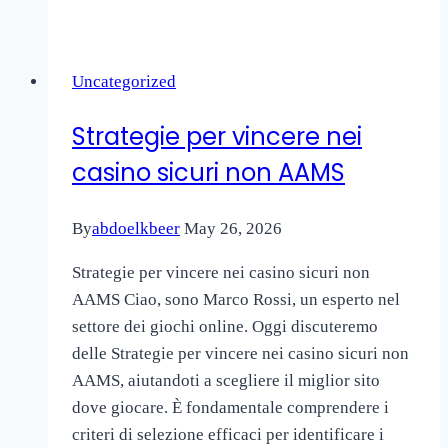
Software
Download
1xbet
Uncategorized
For
Android
Strategie per vincere nei
&
casino sicuri non AAMS
Ios
By
abdoelkbeer
May 26, 2026
Strategie per vincere nei casino sicuri non
AAMS Ciao, sono Marco Rossi, un esperto nel
settore dei giochi online. Oggi discuteremo
delle Strategie per vincere nei casino sicuri non
AAMS, aiutandoti a scegliere il miglior sito
dove giocare. È fondamentale comprendere i
criteri di selezione efficaci per identificare i