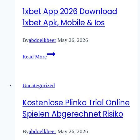
sicuri
1xbet App 2026 Download
non
1xbet Apk, Mobile & Ios
AAMS
By
abdoelkbeer
May 26, 2026
1xbet
Read More
App
2026
Download
Uncategorized
1xbet
Apk,
Kostenlose Plinko Trial Online
Mobile
Spielen Abgerechnet Risiko
&
Ios
By
abdoelkbeer
May 26, 2026