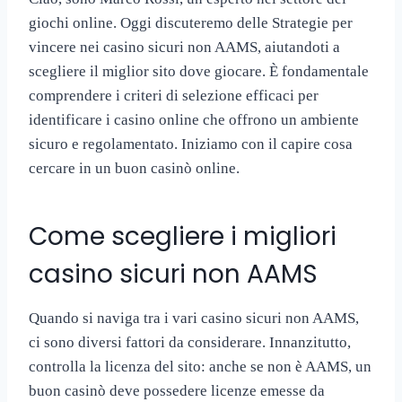
giochi online. Oggi discuteremo delle Strategie per
vincere nei casino sicuri non AAMS, aiutandoti a
scegliere il miglior sito dove giocare. È fondamentale
comprendere i criteri di selezione efficaci per
identificare i casino online che offrono un ambiente
sicuro e regolamentato. Iniziamo con il capire cosa
cercare in un buon casinò online.
Come scegliere i migliori
casino sicuri non AAMS
Quando si naviga tra i vari casino sicuri non AAMS,
ci sono diversi fattori da considerare. Innanzitutto,
controlla la licenza del sito: anche se non è AAMS, un
buon casinò deve possedere licenze emesse da