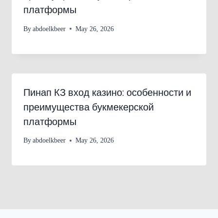
платформы
By
abdoelkbeer
May 26, 2026
Пинап КЗ вход казино: особенности и
преимущества букмекерской
платформы
By
abdoelkbeer
May 26, 2026