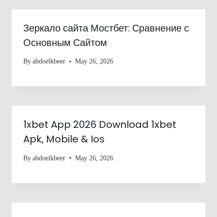
Зеркало сайта Мостбет: Сравнение с
Основным Сайтом
By
abdoelkbeer
May 26, 2026
1xbet App 2026 Download 1xbet
Apk, Mobile & Ios
By
abdoelkbeer
May 26, 2026