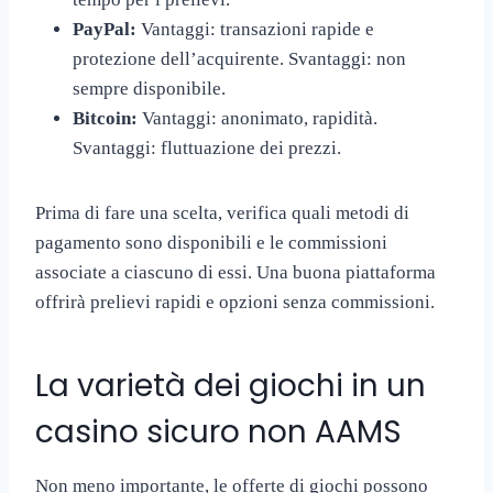
PayPal:
Vantaggi: transazioni rapide e
protezione dell’acquirente. Svantaggi: non
sempre disponibile.
Bitcoin:
Vantaggi: anonimato, rapidità.
Svantaggi: fluttuazione dei prezzi.
Prima di fare una scelta, verifica quali metodi di
pagamento sono disponibili e le commissioni
associate a ciascuno di essi. Una buona piattaforma
offrirà prelievi rapidi e opzioni senza commissioni.
La varietà dei giochi in un
casino sicuro non AAMS
Non meno importante, le offerte di giochi possono