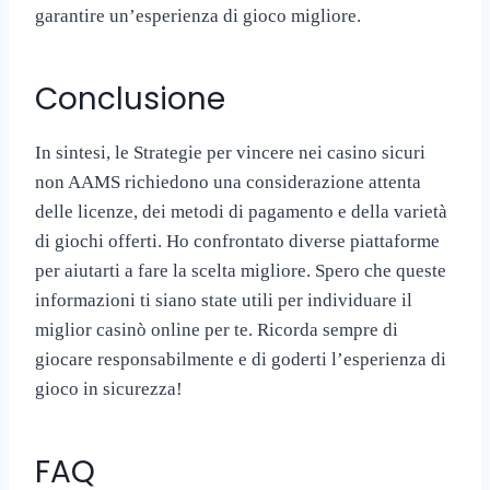
garantire un’esperienza di gioco migliore.
Conclusione
In sintesi, le Strategie per vincere nei casino sicuri
non AAMS richiedono una considerazione attenta
delle licenze, dei metodi di pagamento e della varietà
di giochi offerti. Ho confrontato diverse piattaforme
per aiutarti a fare la scelta migliore. Spero che queste
informazioni ti siano state utili per individuare il
miglior casinò online per te. Ricorda sempre di
giocare responsabilmente e di goderti l’esperienza di
gioco in sicurezza!
FAQ