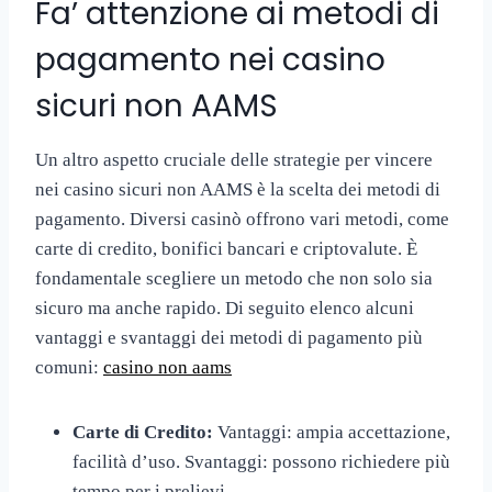
Fa’ attenzione ai metodi di
pagamento nei casino
sicuri non AAMS
Un altro aspetto cruciale delle strategie per vincere
nei casino sicuri non AAMS è la scelta dei metodi di
pagamento. Diversi casinò offrono vari metodi, come
carte di credito, bonifici bancari e criptovalute. È
fondamentale scegliere un metodo che non solo sia
sicuro ma anche rapido. Di seguito elenco alcuni
vantaggi e svantaggi dei metodi di pagamento più
comuni:
casino non aams
Carte di Credito:
Vantaggi: ampia accettazione,
facilità d’uso. Svantaggi: possono richiedere più
tempo per i prelievi.