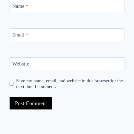
Name
*
Email
*
Website
Save my name, email, and website in this browser for the
next time I comment.